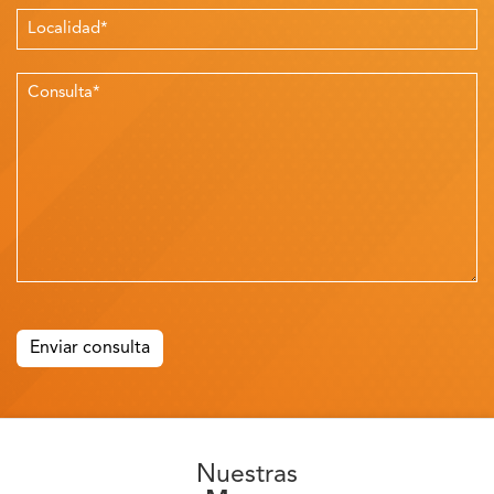
Please
leave
this
field
empty.
Nuestras