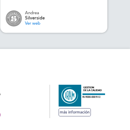
Andrea
Silverside
Ver web
s
más información
s