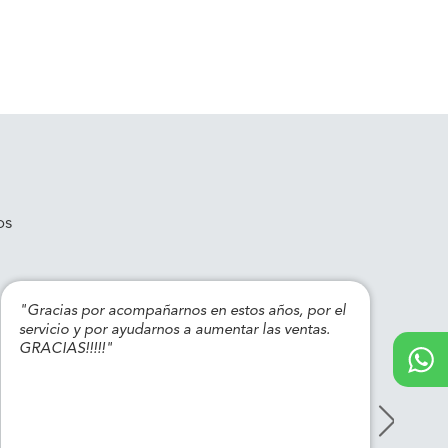
os
"Gracias por acompañarnos en estos años, por el
"Gr
servicio y por ayudarnos a aumentar las ventas.
con
GRACIAS!!!!!"
a t
Sal
los
tra