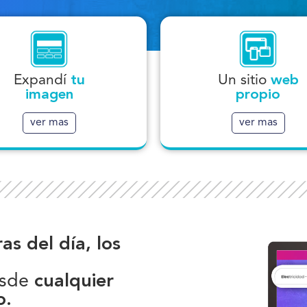
la contratación de tu aviso
posicionas y destacas más
Te ofrecemos unas plantill
arriba en tu rubro.
diseño ideales para vo
Expandí
tu
Un sitio
web
tené mayor exposición y
El equilibrio justo entre Est
imagen
propio
presencia de tu imagen
Simpleza y Funcionalid
corporativa!.
ver mas
ver mas
as del día,
los
esde
cualquier
o.