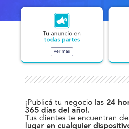
Con 
Tus clientes te encuentran desde
te 
cualquier lugar en cualquier
Tu anuncio en
dispositivo (celulares, tablets,
¡Ob
todas partes
computadoras o notebooks.)
ver mas
¡Publicá tu negocio las
24 hor
365 días del año!.
Tus clientes te encuentran d
lugar en cualquier dispositiv