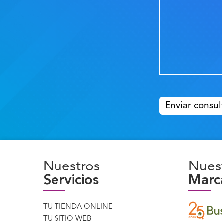
Please
leave
this
field
empty.
Nuestros
Nues
Servicios
Marc
TU TIENDA ONLINE
TU SITIO WEB