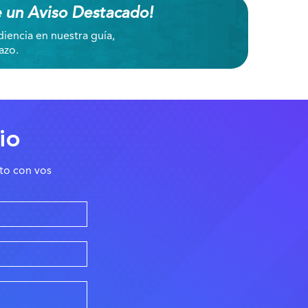
e un Aviso Destacado!
iencia en nuestra guía,
azo.
io
to con vos