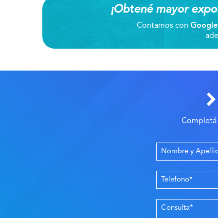
¡Obtené mayor exposi
Contamos con
Google
ade
Completá 