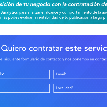
ción de tu negocio con la contratación d
 Analytics
para analizar el alcance y comportamiento de la aud
más podes evaluar la rentabilidad de tu publicación a largo pl
Quiero contratar
este servic
el siguiente formulario de contacto y nos ponemos en contac